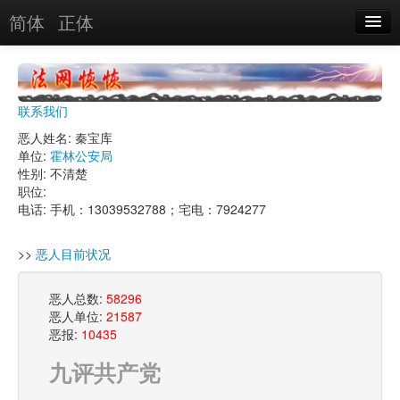
简体
正体
恶人名录
恶报实例
联系我们
恶人图片
恶人姓名: 秦宝库
单位:
霍林公安局
恶人单位
性别: 不清楚
职位:
单位图片
电话: 手机：13039532788；宅电：7924277
搜索
>>
恶人目前状况
恶人总数:
58296
关于
恶人单位:
21587
恶报:
10435
九评共产党