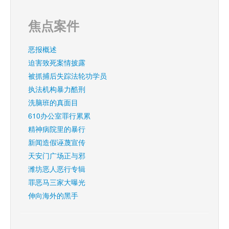
焦点案件
恶报概述
迫害致死案情披露
被抓捕后失踪法轮功学员
执法机构暴力酷刑
洗脑班的真面目
610办公室罪行累累
精神病院里的暴行
新闻造假诬蔑宣传
天安门广场正与邪
潍坊恶人恶行专辑
罪恶马三家大曝光
伸向海外的黑手