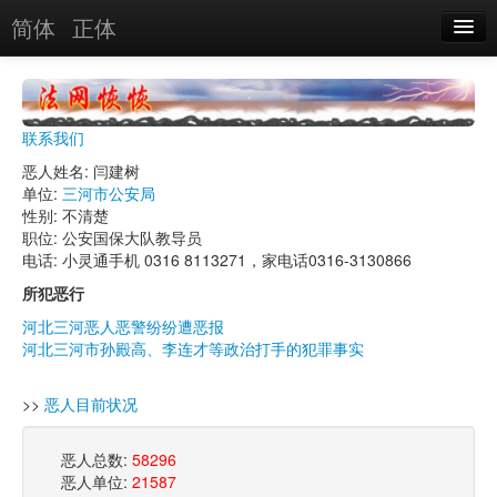
简体
正体
恶人名录
恶报实例
联系我们
恶人图片
恶人姓名: 闫建树
单位:
三河市公安局
恶人单位
性别: 不清楚
职位: 公安国保大队教导员
单位图片
电话: 小灵通手机 0316 8113271，家电话0316-3130866
所犯恶行
搜索
河北三河恶人恶警纷纷遭恶报
河北三河市孙殿高、李连才等政治打手的犯罪事实
关于
>>
恶人目前状况
恶人总数:
58296
恶人单位:
21587