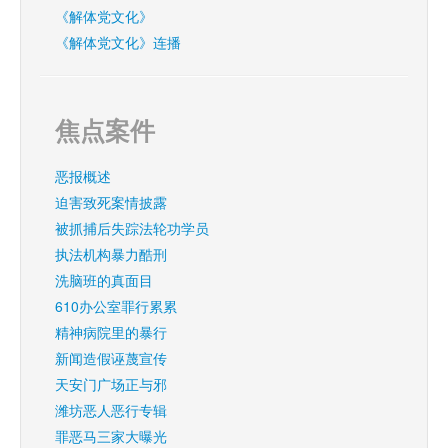
《解体党文化》
《解体党文化》连播
焦点案件
恶报概述
迫害致死案情披露
被抓捕后失踪法轮功学员
执法机构暴力酷刑
洗脑班的真面目
610办公室罪行累累
精神病院里的暴行
新闻造假诬蔑宣传
天安门广场正与邪
潍坊恶人恶行专辑
罪恶马三家大曝光