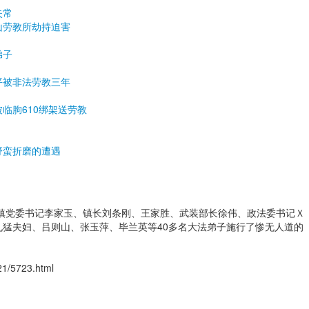
失常
山劳教所劫持迫害
弟子
平被非法劳教三年
临朐610绑架送劳教
野蛮折磨的遭遇
，以镇党委书记李家玉、镇长刘条刚、王家胜、武装部长徐伟、政法委书记Ｘ
猛夫妇、吕则山、张玉萍、毕兰英等40多名大法弟子施行了惨无人道的
21/5723.html