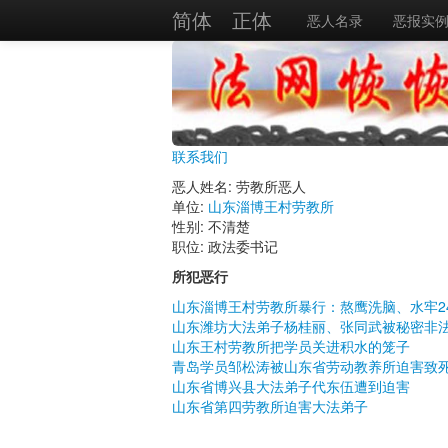
简体
正体
恶人名录
恶报实
联系我们
恶人姓名: 劳教所恶人
单位:
山东淄博王村劳教所
性别: 不清楚
职位: 政法委书记
所犯恶行
山东淄博王村劳教所暴行：熬鹰洗脑、水牢2
山东潍坊大法弟子杨桂丽、张同武被秘密非
山东王村劳教所把学员关进积水的笼子
青岛学员邹松涛被山东省劳动教养所迫害致
山东省博兴县大法弟子代东伍遭到迫害
山东省第四劳教所迫害大法弟子