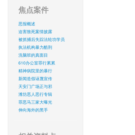
焦点案件
恶报概述
迫害致死案情披露
被抓捕后失踪法轮功学员
执法机构暴力酷刑
洗脑班的真面目
610办公室罪行累累
精神病院里的暴行
新闻造假诬蔑宣传
天安门广场正与邪
潍坊恶人恶行专辑
罪恶马三家大曝光
伸向海外的黑手