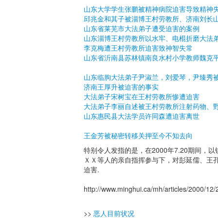
山东大学学生张鹏被精神病院迫害导致精神
邱兆金和其子被淄博王村劳教所、济南刘长
山东省莱芜市大法弟子遭受迫害的案例
山东淄博王村劳教所以水牢、电棍折磨大法
李克梅遭王村劳教所迫害致神智失常
山东省沂南县苏林镇南良水村小学教师魏克
山东临朐大法弟子尹淑兰，刘爱琴，尹臻秀被
济南王厚升被迫害的事实
大法弟子宋树宝在王村劳教所惨遭迫害
大法弟子李丽自述被王村劳教所注射药物、
山东惠民县大法学员许同森遭迫害离世
王金芳被秘密转移关押至今不知去向
特别令人发指的是，在2000年7.20期间
ＸＸ等人的亲自指挥参与下，对彭延儒、王孔
迫害.
http://www.minghui.ca/mh/articles/2000/12/
>>
恶人目前状况