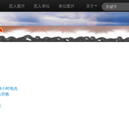
例
恶人图片
恶人单位
单位图片
关于
4小时电击
法劳教
死