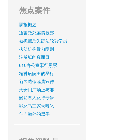
焦点案件
恶报概述
迫害致死案情披露
被抓捕后失踪法轮功学员
执法机构暴力酷刑
洗脑班的真面目
610办公室罪行累累
精神病院里的暴行
新闻造假诬蔑宣传
天安门广场正与邪
潍坊恶人恶行专辑
罪恶马三家大曝光
伸向海外的黑手