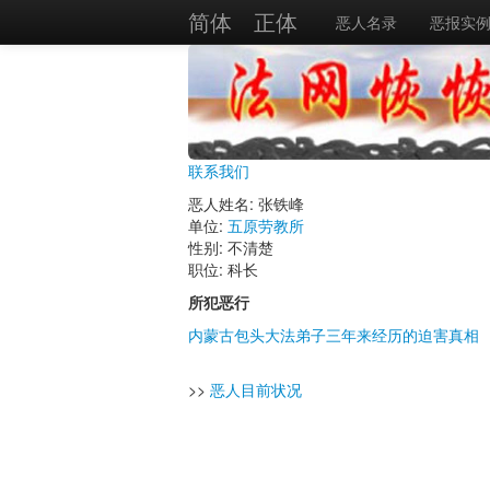
简体
正体
恶人名录
恶报实
联系我们
恶人姓名: 张铁峰
单位:
五原劳教所
性别: 不清楚
职位: 科长
所犯恶行
内蒙古包头大法弟子三年来经历的迫害真相
>>
恶人目前状况