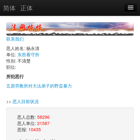
简体
正体
恶人名录
恶报实例
联系我们
恶人图片
恶人姓名: 杨永清
单位:
东胜看守所
恶人单位
性别: 不清楚
职位:
单位图片
所犯恶行
五原劳教所对大法弟子的野蛮暴力
搜索
>>
恶人目前状况
关于
恶人总数:
58296
恶人单位:
21587
恶报:
10435