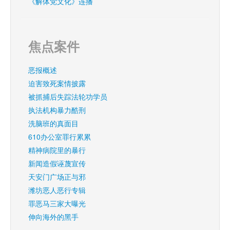
《解体党文化》连播
焦点案件
恶报概述
迫害致死案情披露
被抓捕后失踪法轮功学员
执法机构暴力酷刑
洗脑班的真面目
610办公室罪行累累
精神病院里的暴行
新闻造假诬蔑宣传
天安门广场正与邪
潍坊恶人恶行专辑
罪恶马三家大曝光
伸向海外的黑手