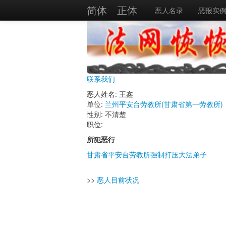
简体
正体
恶人名录
恶报实
联系我们
恶人姓名: 王鑫
单位:
兰州平安台劳教所(甘肃省第一劳教所)
性别: 不清楚
职位:
所犯恶行
甘肃省平安台劳教所强制打压大法弟子
>>
恶人目前状况