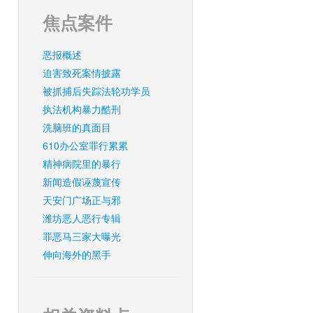
焦点案件
恶报概述
迫害致死案情披露
被抓捕后失踪法轮功学员
执法机构暴力酷刑
洗脑班的真面目
610办公室罪行累累
精神病院里的暴行
新闻造假诬蔑宣传
天安门广场正与邪
潍坊恶人恶行专辑
罪恶马三家大曝光
伸向海外的黑手