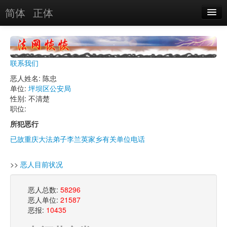
简体
正体
恶人名录
恶报实例
联系我们
恶人图片
恶人姓名: 陈忠
单位:
坪坝区公安局
恶人单位
性别: 不清楚
职位:
单位图片
所犯恶行
已故重庆大法弟子李兰英家乡有关单位电话
搜索
>>
恶人目前状况
关于
恶人总数:
58296
恶人单位:
21587
恶报:
10435