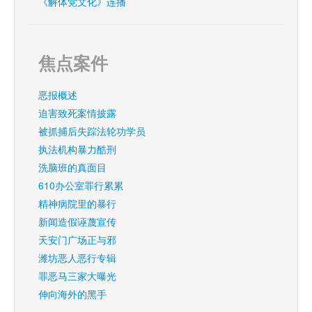
《解体党文化》连播
焦点案件
恶报概述
迫害致死案情披露
被抓捕后失踪法轮功学员
执法机构暴力酷刑
洗脑班的真面目
610办公室罪行累累
精神病院里的暴行
新闻造假诬蔑宣传
天安门广场正与邪
潍坊恶人恶行专辑
罪恶马三家大曝光
伸向海外的黑手