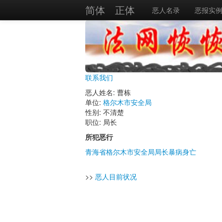
简体
正体
恶人名录
恶报实
联系我们
恶人姓名: 曹栋
单位:
格尔木市安全局
性别: 不清楚
职位: 局长
所犯恶行
青海省格尔木市安全局局长暴病身亡
>>
恶人目前状况