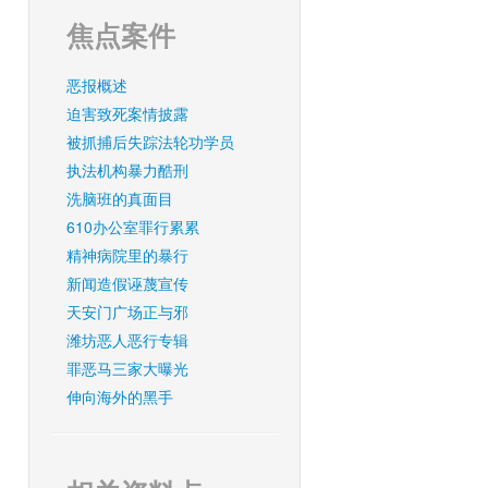
焦点案件
恶报概述
迫害致死案情披露
被抓捕后失踪法轮功学员
执法机构暴力酷刑
洗脑班的真面目
610办公室罪行累累
精神病院里的暴行
新闻造假诬蔑宣传
天安门广场正与邪
潍坊恶人恶行专辑
罪恶马三家大曝光
伸向海外的黑手