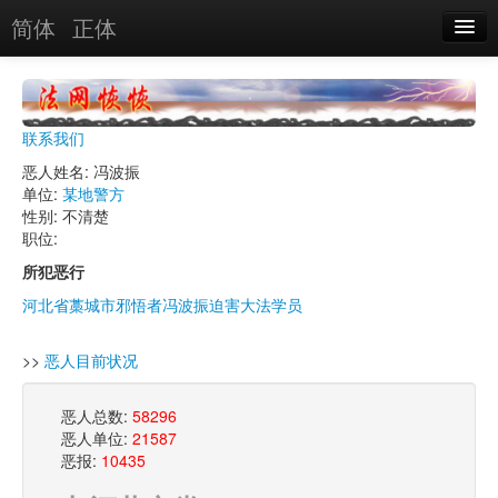
简体
正体
恶人名录
恶报实例
联系我们
恶人图片
恶人姓名: 冯波振
单位:
某地警方
恶人单位
性别: 不清楚
职位:
单位图片
所犯恶行
河北省藁城市邪悟者冯波振迫害大法学员
搜索
>>
恶人目前状况
关于
恶人总数:
58296
恶人单位:
21587
恶报:
10435