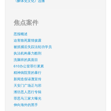
《解体党文化》连播
焦点案件
恶报概述
迫害致死案情披露
被抓捕后失踪法轮功学员
执法机构暴力酷刑
洗脑班的真面目
610办公室罪行累累
精神病院里的暴行
新闻造假诬蔑宣传
天安门广场正与邪
潍坊恶人恶行专辑
罪恶马三家大曝光
伸向海外的黑手