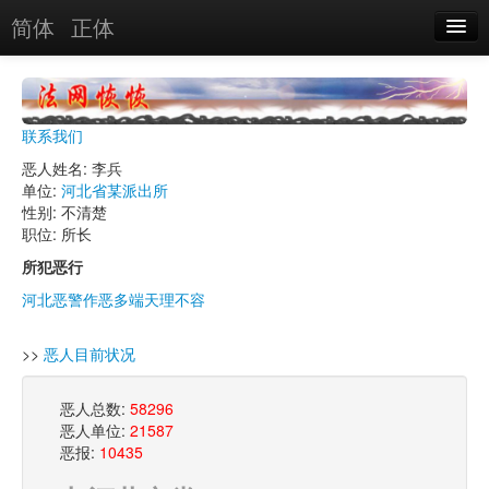
简体
正体
恶人名录
恶报实例
联系我们
恶人图片
恶人姓名: 李兵
单位:
河北省某派出所
恶人单位
性别: 不清楚
职位: 所长
单位图片
所犯恶行
河北恶警作恶多端天理不容
搜索
>>
恶人目前状况
关于
恶人总数:
58296
恶人单位:
21587
恶报:
10435