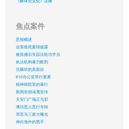
《解体党文化》连播
焦点案件
恶报概述
迫害致死案情披露
被抓捕后失踪法轮功学员
执法机构暴力酷刑
洗脑班的真面目
610办公室罪行累累
精神病院里的暴行
新闻造假诬蔑宣传
天安门广场正与邪
潍坊恶人恶行专辑
罪恶马三家大曝光
伸向海外的黑手