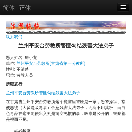
简体
正体
恶人名录
恶报实例
联系我们
恶人图片
兰州平安台劳教所警匪勾结残害大法弟子
恶人单位
恶人姓名: 鲜小龙
单位:
兰州平安台劳教所(甘肃省第一劳教所)
单位图片
性别: 不清楚
职位: 劳教人员
搜索
所犯恶行
兰州平安台劳教所警匪勾结残害大法弟子
关于
在甘肃省兰州平安台劳教所这个魔窟里警匪是一家，恶警操纵、指
使恶徒（大多是吸毒者）任意残害大法弟子，无所不用其极。而白
色毒品在这里随便出入则是司空见惯的事，吸毒是公开的，警察都
是视而不见。
一、摧残折磨