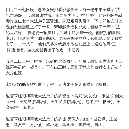
四月二十七日晚，恶警又安排看邪恶录象，有一老年弟子喊；“法
轮大法好！”，恶警康世成、王文昌大叫：“往死里打！”遂指使恶徒
毒打这位老年大法弟子至昏迷。宋延昭回头看了一下，即被安排监
视的恶徒照脸上打了一拳，宋即起身抵制邪恶，也喊了一声：“法
轮大法好！”被恶徒一顿毒打，并戴手铐折磨一晚。他被打的脸部
变形、眼眶青紫，肋骨断裂。要求去医院检查，被拒绝，仍要背草
帘子。二十八日，他们又将宋铐起来吊在铁丝上，逼迫他写“三
书”遭拒绝。这次恶警折磨了他近一个通宵。
五月二日上午十时许，宋延昭含冤而死。死后，恶徒王世忠和国云
锋还将遗体一顿暴打。下午出工时，恶警王世忠的白衬衣上还沾有
大片血迹。
宋延昭的肋骨被打断了五根，大法弟子多人都摸到了断骨。
迫害宋延昭和其他大法弟子的恶警是：马武(大队长)、康世成(副大
队长)、王文昌(指导员)、王生民(副指导员)、包平(带工队长)、王
育民(带工队长)。
迫害宋延昭和其他大法弟子的恶徒(劳教人员)是：国云锋、王世
忠、马友三、方少波、鲜小龙、马永祥、李春光、黄杰。