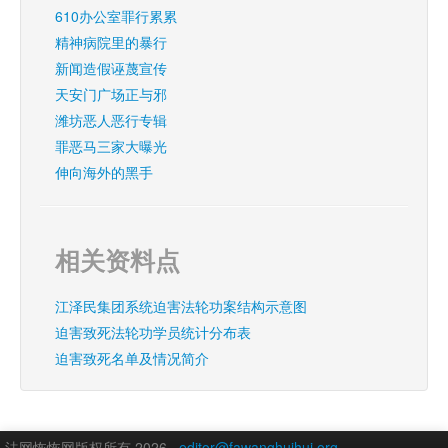
610办公室罪行累累
精神病院里的暴行
新闻造假诬蔑宣传
天安门广场正与邪
潍坊恶人恶行专辑
罪恶马三家大曝光
伸向海外的黑手
相关资料点
江泽民集团系统迫害法轮功案结构示意图
迫害致死法轮功学员统计分布表
迫害致死名单及情况简介
法网恢恢网版权所有 2026
editor@fawanghuihui.org