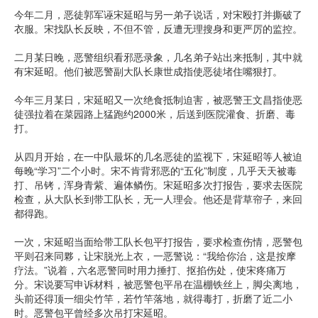
今年二月，恶徒郭军诬宋延昭与另一弟子说话，对宋殴打并撕破了
衣服。宋找队长反映，不但不管，反遭无理搜身和更严厉的监控。
二月某日晚，恶警组织看邪恶录象，几名弟子站出来抵制，其中就
有宋延昭。他们被恶警副大队长康世成指使恶徒堵住嘴狠打。
今年三月某日，宋延昭又一次绝食抵制迫害，被恶警王文昌指使恶
徒强拉着在菜园路上猛跑约2000米，后送到医院灌食、折磨、毒
打。
从四月开始，在一中队最坏的几名恶徒的监视下，宋延昭等人被迫
每晚“学习”二个小时。宋不肯背邪恶的“五化”制度，几乎天天被毒
打、吊铐，浑身青紫、遍体鳞伤。宋延昭多次打报告，要求去医院
检查，从大队长到带工队长，无一人理会。他还是背草帘子，来回
都得跑。
一次，宋延昭当面给带工队长包平打报告，要求检查伤情，恶警包
平则召来同夥，让宋脱光上衣，一恶警说：“我给你治，这是按摩
疗法。”说着，六名恶警同时用力捶打、抠掐伤处，使宋疼痛万
分。宋说要写申诉材料，被恶警包平吊在温棚铁丝上，脚尖离地，
头前还得顶一细尖竹竿，若竹竿落地，就得毒打，折磨了近二小
时。恶警包平曾经多次吊打宋延昭。