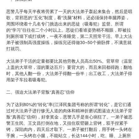
恶警几乎每天半夜将劳累了一天的大法弟子轰起来集合，然后是唱
歌，背邪恶的“五化”制度，看“洗脑”材料，还必须保持单腿蹲姿，
周围环绕着十几名专门挑选出来的恶徒（吸毒犯）监督。所谓
的“学习”往往在二个小时以上。恶徒们看谁姿势稍不顺眼，即被拉
到厕所墙下或打或铐，一夜不准睡觉，第二天照常干活。早上大法
弟子被强制高强度操练，操练完还得做30~50个俯卧撑，不满意就
打就罚。
大法弟子干活的定量都要比其他劳教人员高出50%。背草帘（温室
上盖的大草帘，湿的重达百斤）要背大的，而且来回都得跑；翻地
时，其他人翻一份，大法弟子得翻一份半；出工收工，大法弟子得
用架子车拉着吸毒犯。
二、强迫大法弟子背叛“真善忍”信仰
为了达到80%的“转化”率(江泽民集团号称的所谓“转化”，是它们通
过对大法弟子进行惨无人道的肉体和精神折磨试图逼迫大法弟子背
叛“真善忍”信仰)，好拿奖金，恶警几乎是丧心病狂了。一弟子被恶
警王生民、王文昌打倒在地，又扭住双臂砸上背铐，双手捏紧手
铐，深陷肉内，四天后才取下。一弟子被打翻后，用手铐一头铐在
手腕，一头铐在小腿，不能站立，长达144小时，吃、睡、上厕所