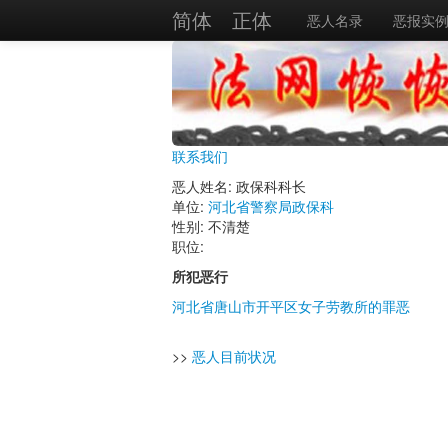
简体
正体
恶人名录
恶报实
联系我们
恶人姓名: 政保科科长
单位:
河北省警察局政保科
性别: 不清楚
职位:
所犯恶行
河北省唐山市开平区女子劳教所的罪恶
>>
恶人目前状况