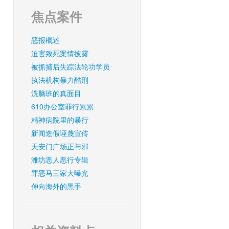
焦点案件
恶报概述
迫害致死案情披露
被抓捕后失踪法轮功学员
执法机构暴力酷刑
洗脑班的真面目
610办公室罪行累累
精神病院里的暴行
新闻造假诬蔑宣传
天安门广场正与邪
潍坊恶人恶行专辑
罪恶马三家大曝光
伸向海外的黑手