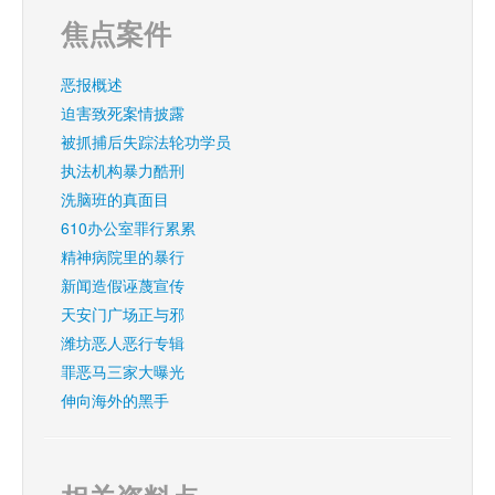
焦点案件
恶报概述
迫害致死案情披露
被抓捕后失踪法轮功学员
执法机构暴力酷刑
洗脑班的真面目
610办公室罪行累累
精神病院里的暴行
新闻造假诬蔑宣传
天安门广场正与邪
潍坊恶人恶行专辑
罪恶马三家大曝光
伸向海外的黑手