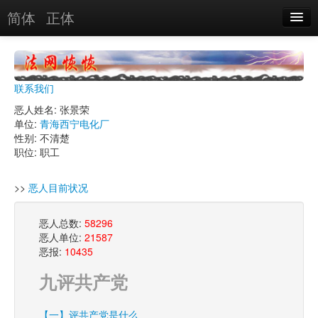
简体
正体
恶人名录
恶报实例
联系我们
恶人图片
恶人姓名: 张景荣
单位:
青海西宁电化厂
恶人单位
性别: 不清楚
职位: 职工
单位图片
>>
恶人目前状况
搜索
恶人总数:
58296
恶人单位:
21587
关于
恶报:
10435
九评共产党
【一】评共产党是什么