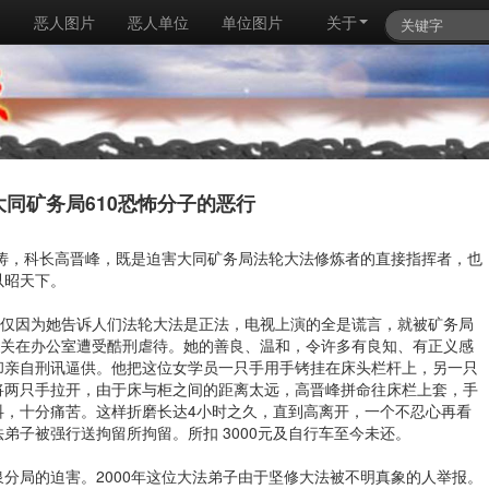
例
恶人图片
恶人单位
单位图片
关于
大同矿务局610恐怖分子的恶行
魏涛，科长高晋峰，既是迫害大同矿务局法轮大法修炼者的直接指挥者，也
以昭天下。
员，仅仅因为她告诉人们法轮大法是正法，电视上演的全是谎言，就被矿务局
被关在办公室遭受酷刑虐待。她的善良、温和，令许多有良知、有正义感
却亲自刑讯逼供。他把这位女学员一只手用手铐挂在床头栏杆上，另一只
将两只手拉开，由于床与柜之间的距离太远，高晋峰拼命往床栏上套，手
抖，十分痛苦。这样折磨长达4小时之久，直到高离开，一个不忍心再看
弟子被强行送拘留所拘留。所扣 3000元及自行车至今未还。
分局的迫害。2000年这位大法弟子由于坚修大法被不明真象的人举报。