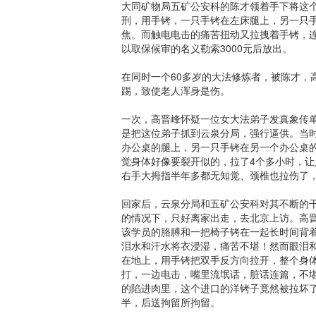
大同矿物局五矿公安科的陈才领着手下将这个
刑，用手铐，一只手铐在左床腿上，另一只
焦。而触电电击的痛苦扭动又拉拽着手铐，
以取保候审的名义勒索3000元后放出。
在同时一个60多岁的大法修炼者，被陈才，
踢，致使老人浑身是伤。
一次，高晋峰怀疑一位女大法弟子发真象传
是把这位弟子抓到云泉分局，强行逼供。当
办公桌的腿上，另一只手铐在另一个办公桌
觉身体好像要裂开似的，拉了4个多小时，
右手大拇指半年多都无知觉、颈椎也拉伤了
回家后，云泉分局和五矿公安科对其不断的
的情况下，只好离家出走，去北京上访。高
该学员的胳膊和一把椅子铐在一起长时间背
泪水和汗水将衣浸湿，痛苦不堪！然而眼泪
在地上，用手铐把双手反方向拉开，整个身
打，一边电击，嘴里流氓话，脏话连篇，不
的陷进肉里，这个进口的洋铐子竟然被拉坏
半，后送拘留所拘留。