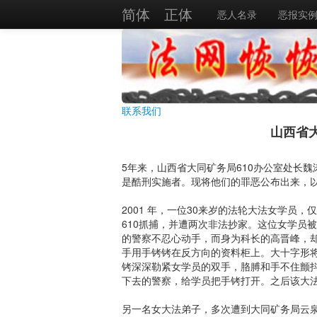
简体
正体
恶人名录
恶报实
联系我们
山西省
5年来，山西省大同矿务局610办公室处长
是酷刑实施者。现将他们的罪恶公布出来，
2001 年，一位30来岁的法轮大法女学
610抓捕，并遭两次非法抄家。这位女学员
的警察不忍心动手，而身为科长的高晋峰，
手用手铐铐在反方向的资料柜上。大十字形
铐深深勒紧女学员的双手，胳膊和手不住颤
下去的警察，给学员把手铐打开。之后该大法
另一名女大法弟子，多次遭到大同矿务局云泉