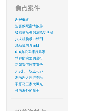
焦点案件
恶报概述
迫害致死案情披露
被抓捕后失踪法轮功学员
执法机构暴力酷刑
洗脑班的真面目
610办公室罪行累累
精神病院里的暴行
新闻造假诬蔑宣传
天安门广场正与邪
潍坊恶人恶行专辑
罪恶马三家大曝光
伸向海外的黑手