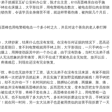
弟子抓捕至五矿公安科办公室，陈才出主意，610高晋峰亲自动手施
手铐在右床腿上，大字形拉开，用电警棍电击数次，被电击部位肉全部烧
连锁伤害，令该学员全身痛苦不堪，就这样带着伤痛，被拘留几个月后，
高晋峰也用电警棍电击一个多小时之久，并且对这个善良的老人拳打脚
单，大肆抄家，结果什么也没有发现。在没有任何证据的情况下，恶高还
时是星期日，拿不到电警棍就用手铐上刑，大字形强拉，一只手铐在一个
的腿上，用脚使劲跺其中的一个办公桌，由于没有防备，当时大法弟子感
让人无法想象的异常痛苦，两只手拉成了黑紫色且全无知觉。放开以后，
，疼痛难忍，到现在还没有完全恢复。
干扰，单位也无故停发了工资。该大法弟子在没有生活来源，有家不能回
晋峰再一次把该学员抓起来，并且实施了更加野蛮残酷的摧残！用手铐把
着，却不允许动一下！长时间的站立，胳膊钻心的痛，两腿麻、胀、痛，
和鲜血并没有唤醒高晋峰的良知，反而恶性大发，变本加厉把女学员按倒
体被拉成大字形，将椅子套在身上，高晋峰坐在椅子上，用电警棍一边
堪入耳。也不知他用了多大的力气，多长时间折磨这位女学员，手铐深深
了！就在同一时间，另一女大法弟子也是被用类似的迫害手段折磨了一天