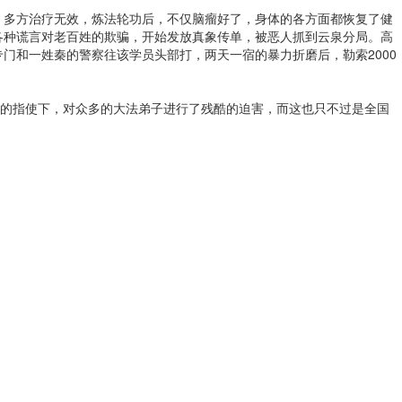
，多方治疗无效，炼法轮功后，不仅脑瘤好了，身体的各方面都恢复了健
各种谎言对老百姓的欺骗，开始发放真象传单，被恶人抓到云泉分局。高
门和一姓秦的警察往该学员头部打，两天一宿的暴力折磨后，勒索2000
涛的指使下，对众多的大法弟子进行了残酷的迫害，而这也只不过是全国